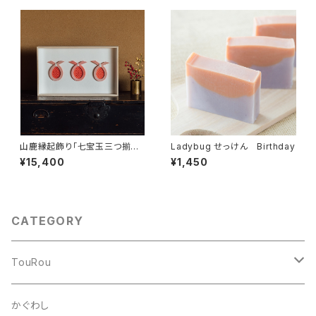
山鹿縁起飾り「七宝玉三つ揃え
Ladybug せっけん Birthday
-三つ玉と七宝-」
¥15,400
¥1,450
CATEGORY
TouRou
stand
かぐわし