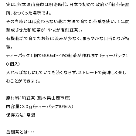
実は、熊本県山鹿市は明治時代、日本で初めて政府が「紅茶伝習
所」をつくった場所です。
その当時とほぼ変わらない栽培方法で育てた茶葉を使い、１年間
熟成させた和紅茶が「やまが復刻紅茶」。
有機栽培で育てたお茶は渋みが少なく、まろやかな口当たりが特
徴。
ティーパック１個で600㎖〜1ℓの紅茶が作れます（ティーパック１
０個入）
入れっぱなしにしていても渋くならず、ストレートで美味しく楽し
むことができます。
原材料：和紅茶（熊本県山鹿市産）
内容量：３０g（ティーパック10個入）
保存方法：常温
岳間茶とは・・・