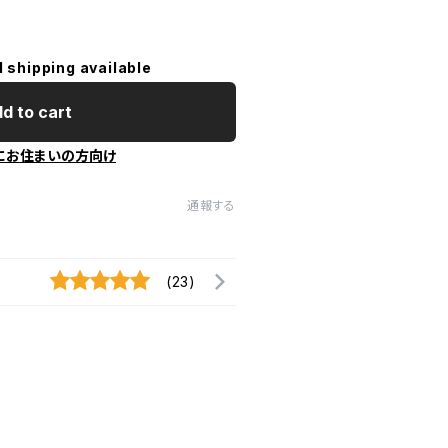
l shipping available
d to cart
にお住まいの方向け
通報する
(23)