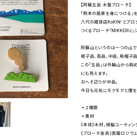
【阿蘇五岳 木製ブローチ】
「熊本の風景を身につける」を
八代の雑貨店KoKIN'とプロダク
つくるブローチ「MIKKERU」
阿蘇山というのは一つの山で
根子岳、高岳、中岳、鳥帽子
この「五岳」は外輪山から眺
にも見えます。
おへそ辺りが中岳。
今日も元気にモクモクと煙を
▪️２種類
▪️素材
《本体》木材，樹脂コーティン
《ブローチ金具》真鍮ロジウ