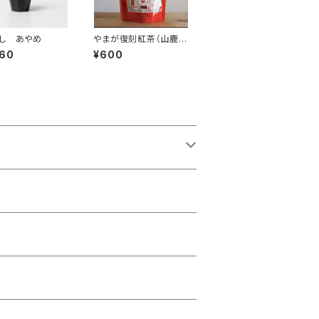
し あやめ
やまが復刻紅茶（山鹿・
岳間茶）
060
¥600