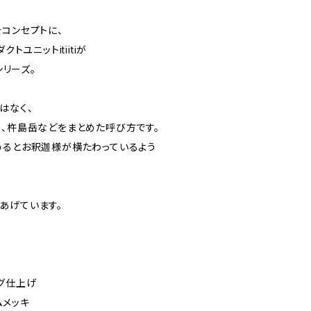
コンセプトに、
トユニットitiitiが
シリーズ。
はなく、
岳、杵島岳などをまとめた呼び方です。
めるとお釈迦様が横たわっているよう
あげています。
グ仕上げ
ムメッキ