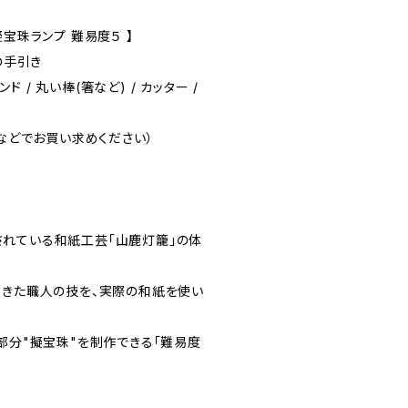
宝珠ランプ 難易度５ 】
の手引き
/ 丸い棒(箸など) / カッター /
均などでお買い求めください）
れている和紙工芸「山鹿灯籠」の体
てきた職人の技を、実際の和紙を使い
部分"擬宝珠"を制作できる「難易度