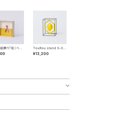
起飾り「紅（べ
TouRou stand S-02
紅結い-」
（Citrus）
100
¥13,200