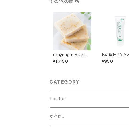
その他の商品
Ladybug せっけん
地の塩社 どくだ
はちみつカレンデュラ
ーム(185g)
¥1,450
¥950
CATEGORY
TouRou
stand
かぐわし