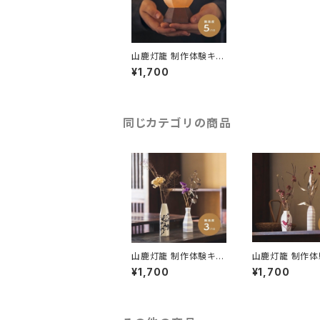
山鹿灯籠 制作体験キッ
ト 擬宝珠ランプ「難易度
¥1,700
５」※送料無料
同じカテゴリの商品
山鹿灯籠 制作体験キッ
山鹿灯籠 制作体
ト ドライフラワーベース
ト ドライフラワ
¥1,700
¥1,700
「難易度３」※送料無料
「難易度６」※送