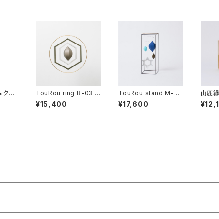
みクリ
TouRou ring R-03 （
TouRou stand M-03
山鹿縁
Mono ）
（Blue）
に） -
¥15,400
¥17,600
¥12,