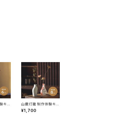
験キッ
山鹿灯籠 制作体験キッ
ーベース
ト ドライフラワーベース
¥1,700
料無料
「難易度８」※送料無料