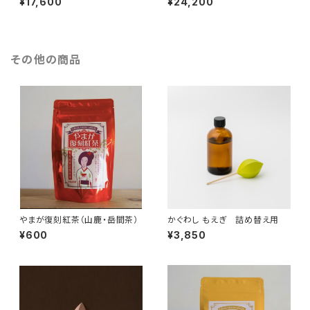
¥17,600
¥24,200
その他の商品
やまが復刻紅茶（山鹿・岳間茶）
かぐわし もえぎ 詰め替え用
¥600
¥3,850