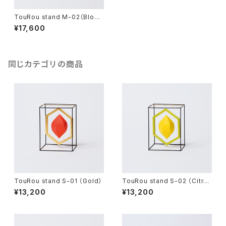
TouRou stand M-02（Bloss
om）
¥17,600
同じカテゴリの商品
TouRou stand S-01 （Gold）
TouRou stand S-02 （Citru
s）
¥13,200
¥13,200