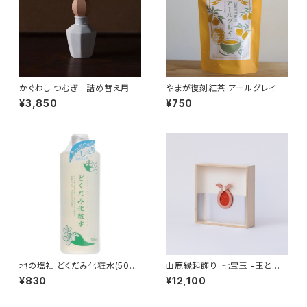
かぐわし つむぎ 詰め替え用
やまが復刻紅茶 アールグレイ
¥3,850
¥750
地の塩社 どくだみ化粧水(500
山鹿縁起飾り「七宝玉 -玉と七
ml)
宝-」
¥830
¥12,100