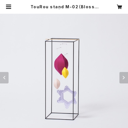
TouRou stand M-02（Blosso
m） | ヤマノテ